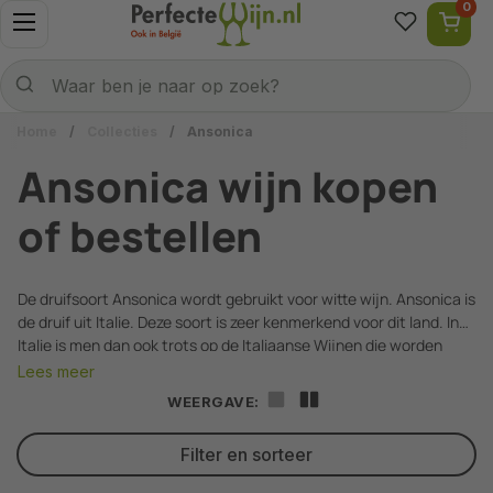
0
Ga naar content
Menu openen
Naar welke wijn ben je op zoek?
Verzenden
Waar ben je naar op zoek?
Home
/
Collecties
/
Ansonica
Ansonica wijn kopen
of bestellen
De druifsoort Ansonica wordt gebruikt voor witte wijn. Ansonica is
de druif uit Italie. Deze soort is zeer kenmerkend voor dit land. In
Italie is men dan ook trots op de Italiaanse Wijnen die worden
gemaakt met deze Ansonica druif. Er zijn weinig landen die meer
Lees meer
wijn ademen dan Italië. De druif Ansonica wordt door een beperkt
WEERGAVE:
aantal wijnmakers gebruikt. Daarbij kan meteen gedacht worden
aan wijnhuis Donnafugata, maar ook aan Frescobaldi.
Filter en sorteer