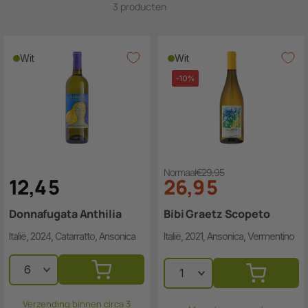
3 producten
Wit
Wit
-10%
Normaal
€29,95
12
,
4
5
26
,
9
5
Donnafugata Anthilia
Bibi Graetz Scopeto
Italië, 2024, Catarratto, Ansonica
Italië, 2021, Ansonica, Vermentino
Verzending binnen circa 3