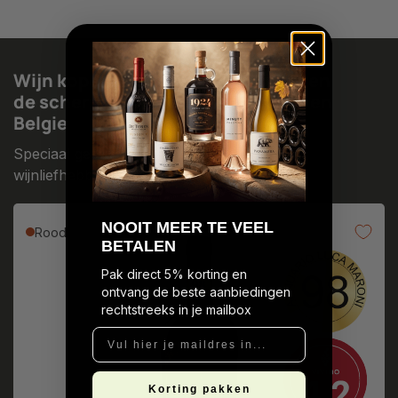
Wijn kopen bij PerfecteWijn.nl tegen
de scherpste prijzen in Nederland en
Belgie
Speciaal geselecteerd voor de echte
wijnliefhebber
N
OOIT MEER TE VEEL
Rood
BETALEN
Pak direct 5% korting en
ontvang de beste aanbiedingen
rechtstreeks in je mailbox
Vul hier je maildres in...
Korting pakken