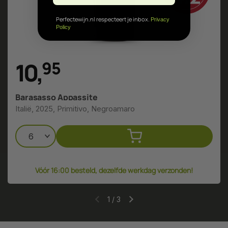
Perfectewijn.nl respecteert je inbox.
Privacy
Policy
10
,
9
5
Barasasso Appassite
Italië, 2025, Primitivo, Negroamaro
Vóór 16:00 besteld, dezelfde werkdag verzonden!
1
/
3