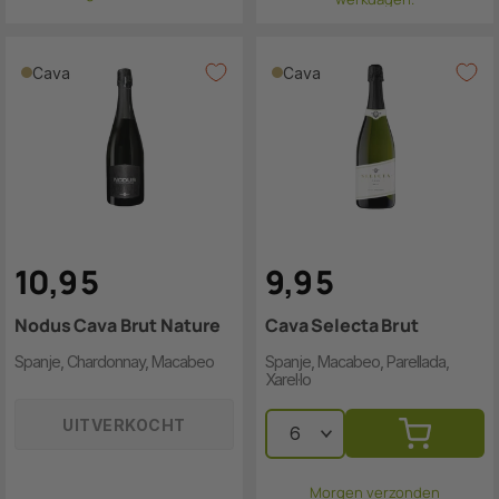
Cava
Cava
10
,
9
5
9
,
9
5
Nodus Cava Brut Nature
Cava Selecta Brut
Spanje, Chardonnay, Macabeo
Spanje, Macabeo, Parellada,
Xarel·lo
UITVERKOCHT
Morgen verzonden