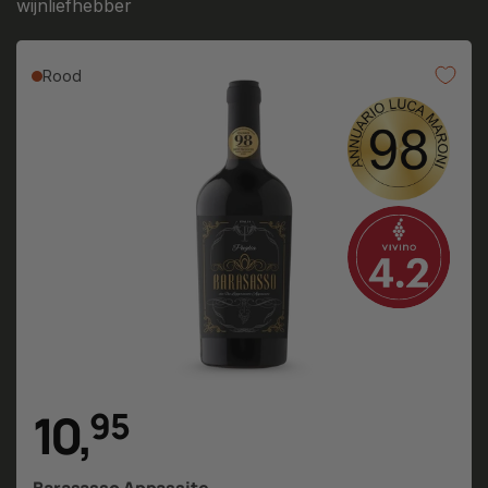
wijnliefhebber
Rood
10
,
9
5
Barasasso Appassite