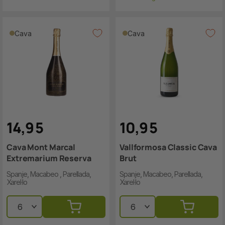
Cava
Cava
14
,
9
5
10
,
9
5
Cava Mont Marcal
Vallformosa Classic Cava
Extremarium Reserva
Brut
Spanje, Macabeo , Parellada,
Spanje, Macabeo, Parellada,
Xarel·lo
Xarel·lo