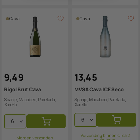
Cava
Cava
9
,
4
9
13
,
4
5
Rigol Brut Cava
MVSA Cava ICE Seco
Spanje, Macabeo, Parellada,
Spanje, Macabeo, Parellada,
Xarel·lo
Xarel·lo
Verzending binnen circa 2
Morgen verzonden
werkdagen.