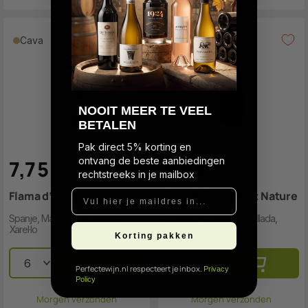
Cava
Cava
N
OOIT MEER TE VEEL
BETALEN
Pak direct 5% korting en
ontvang de beste aanbiedingen
7
,
7
5
9
,
9
5
rechtstreeks in je mailbox
Vul hier je maildres in...
Flama d’Or Cava Brut
Cava Selecta Brut Nature
Spanje, Macabeo, Parellada,
Spanje, Macabeo, Parellada,
Xarel·lo
Xarel·lo
Korting pakken
Perfectewijn.nl respecteert je inbox.
Privacy
Policy
Morgen verzonden
Morgen verzonden