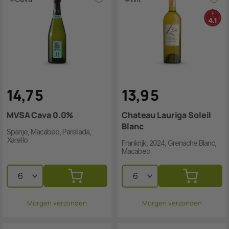
14
,
7
5
13
,
9
5
MVSA Cava 0.0%
Chateau Lauriga Soleil
Blanc
Spanje, Macabeo, Parellada,
Xarel·lo
Frankrijk, 2024, Grenache Blanc,
Macabeo
Morgen verzonden
Morgen verzonden