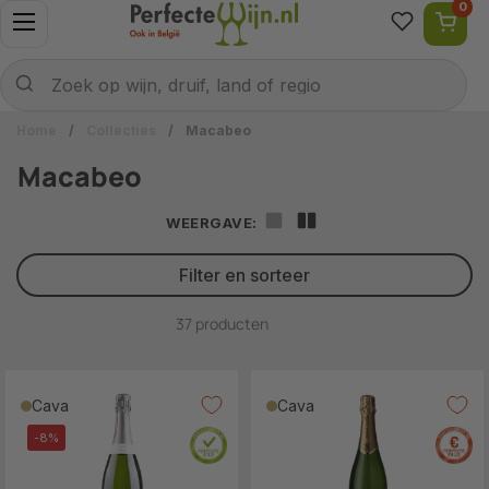
0
Ga naar content
Menu openen
Naar welke wijn ben je op zoek?
Verzenden
Zoek op wijn, druif, land of regio
Home
/
Collecties
/
Macabeo
Macabeo
WEERGAVE:
Filter en sorteer
37 producten
Cava
Cava
-8%