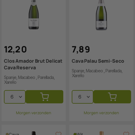
12
,
2
0
7
,
8
9
Clos Amador Brut Delicat
Cava Palau Semi-Seco
Cava Reserva
Spanje, Macabeo , Parellada,
Xarel·lo
Spanje, Macabeo , Parellada,
Xarel·lo
Morgen verzonden
Morgen verzonden
Cava
Wit