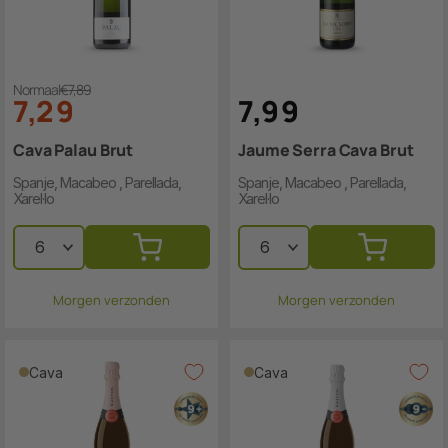
Normaal
€7,89
7
,
2
9
7
,
9
9
Cava Palau Brut
Jaume Serra Cava Brut
Spanje, Macabeo , Parellada,
Spanje, Macabeo , Parellada,
Xarel·lo
Xarel·lo
Morgen verzonden
Morgen verzonden
Cava
Cava