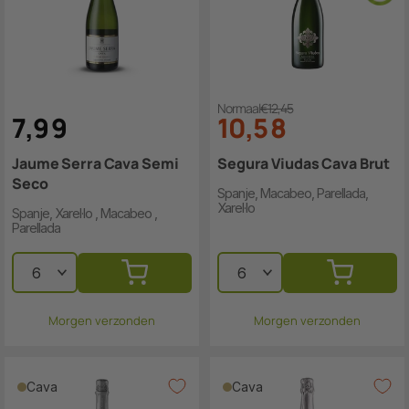
Normaal
€12,45
7
,
9
9
10
,
5
8
Jaume Serra Cava Semi
Segura Viudas Cava Brut
Seco
Spanje, Macabeo, Parellada,
Xarel·lo
Spanje, Xarel·lo , Macabeo ,
Parellada
Morgen verzonden
Morgen verzonden
Cava
Cava