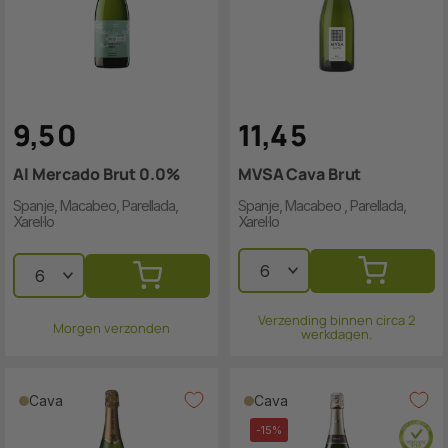
9
,
5
0
11
,
4
5
Al Mercado Brut 0.0%
MVSA Cava Brut
Spanje, Macabeo, Parellada,
Spanje, Macabeo , Parellada,
Xarel·lo
Xarel·lo
Verzending binnen circa 2
Morgen verzonden
werkdagen.
Cava
Cava
-15%