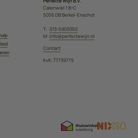
Perfecte Wijn B.V.
Calenwiel 1 B-C
5056 DB Berkel-Enschot
T:
013-5909350
hulp
M:
info@perfectewijn.nl
leid
Contact
leren
KvK: 77739779