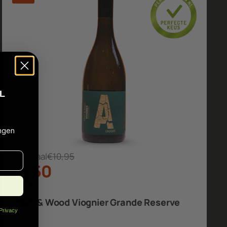
L
ngen
Normaal
€10,95
9
,
5
0
Fruit & Wood Viognier Grande Reserve
Privacy