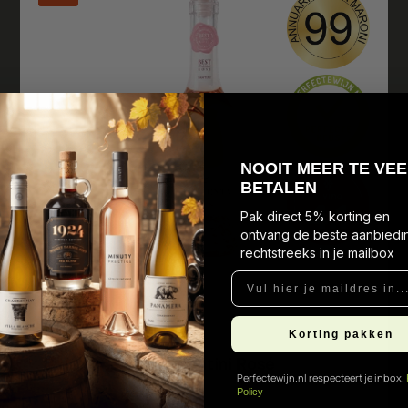
N
OOIT MEER TE VEE
BETALEN
Pak direct 5% korting en
ontvang de beste aanbiedi
rechtstreeks in je mailbox
Vul hier je maildres in...
Normaal
€9,89
8
,
9
5
Korting pakken
Calalenta Merlot Fantini Rosé
Perfectewijn.nl respecteert je inbox.
Policy