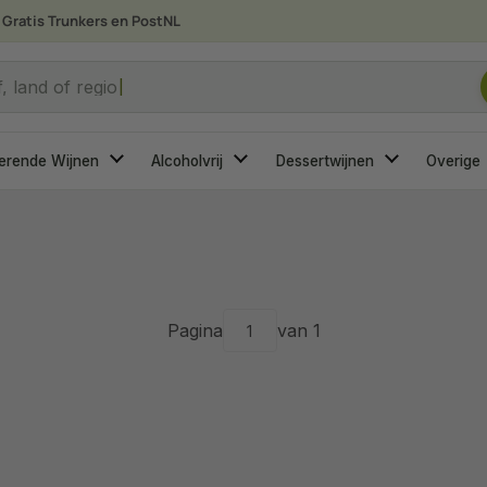
Gratis Trunkers en PostNL
 je op zoek?
, land of regio
erende Wijnen
Alcoholvrij
Dessertwijnen
Overige
Pagina
van 1