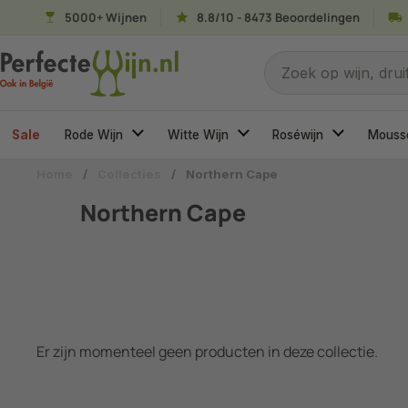
Ga naar content
5000+ Wijnen
8.8/10 - 8473 Beoordelingen
Naar welke wijn ben
Zoek op wijn, druif
Sale
Rode Wijn
Witte Wijn
Roséwijn
Mouss
Home
/
Collecties
/
Northern Cape
Northern Cape
Er zijn momenteel geen producten in deze collectie.