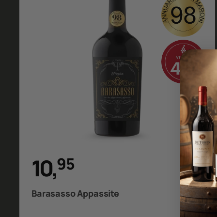
10
,
9
5
Barasasso Appassite