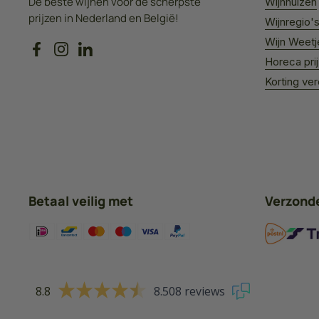
De beste wijnen voor de scherpste
Wijnhuizen
prijzen in Nederland en België!
Wijnregio'
Wijn Weetj
Facebook
Instagram
LinkedIn
Horeca pri
Korting ve
Betaal veilig met
Verzond
8.8
8.508 reviews