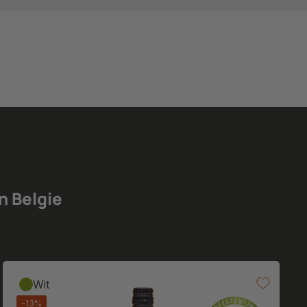
n Belgie
Wit
-13%