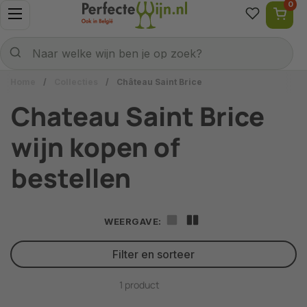
0
Ga naar content
Menu openen
Naar welke wijn ben je op zoek?
Verzenden
Naar welke wijn ben je op zoek?
Home
/
Collecties
/
Château Saint Brice
Chateau Saint Brice
wijn kopen of
bestellen
WEERGAVE:
Filter en sorteer
1 product