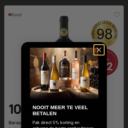
Rood
10
,
9
5
N
OOIT MEER TE VEEL
BETALEN
Barasasso Appassite
Pak direct 5% korting en