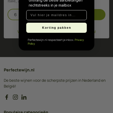
ontvang de beste aanbiedingen
Italië, 2025, Primitivo, Negroamaro
rechtstreeks in je mailbox
Vul hier je maildres in...
Korting pakken
Vóór 16:00 besteld, dezelfde werkdag verzonden!
Perfectewijn.nl respecteert je inbox.
Privacy
Policy
1
/
3
Perfectewijn.nl
De beste wijnen voor de scherpste prijzen in Nederland en
België!
Facebook
Instagram
LinkedIn
Populaire categorieën