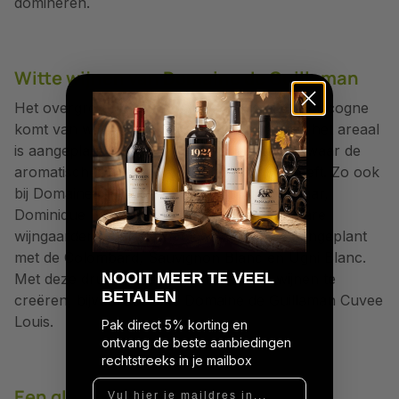
domineren.
Witte wijnen van Domaine de Guillaman
Het overgrote deel van de productie in de Gascogne
komt van witte druiven. Meer dan 90% van het areaal
is aangeplant met witte druiven variëteiten, waar de
aromatische Colombard een hoofdrol in heeft. Zo ook
bij Domaine de Guillaman. De huidige eigenaar,
Dominique Ferret, heeft maar liefst 26 hectare
wijngaarden waarvan het leeuwendeel is aangeplant
met de Colombard, Sauvignon Blanc en Ugni Blanc.
N
OOIT MEER TE VEEL
Met deze druiven weet hij fenomenale wijnen te
BETALEN
creëren, bijvoorbeeld de Domaine de Guillaman Cuvee
Louis.
Pak direct 5% korting en
ontvang de beste aanbiedingen
rechtstreeks in je mailbox
Vul hier je maildres in...
Een glas wijn van Guillaman