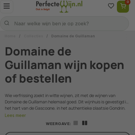
0
Ga naar content
Menu openen
Naar welke wijn ben je op zoek?
Verzenden
Naar welke wijn ben je op zoek?
Home
/
Collecties
/
Domaine de Guillaman
Domaine de
Guillaman wijn kopen
of bestellen
Wie verfrissing zoekt in witte wijnen, zit met de wijnen van
Domaine de Guillaman helemaal goed. Dit wijnhuis is gevestigd in
het hart van de Gascogne, in het authentieke plaatsje Gondrin.
Vanaf hier heeft Guillaman heel Europa weten de veroveren met
Lees meer
hun ontzettende dorstlessende witte wijnen. Opvallend is tevens
WEERGAVE:
het enorm aromatische karakter wat de wijnmaker van Guillaman
in haar vriendelijk geprijsde wijnen weet te brengen.