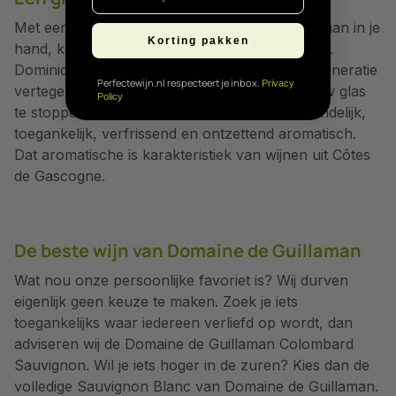
Met een glas witte wijn van Domaine de Guillaman in je
Korting pakken
hand, kun je officieel het terrasseizoen openen.
Dominique Ferret, welke overigens de zesde generatie
Perfectewijn.nl respecteert je inbox.
Privacy
vertegenwoordigt, weet precies datgene in jouw glas
Policy
te stoppen waarvan jij een glimlach krijgt. Vriendelijk,
toegankelijk, verfrissend en ontzettend aromatisch.
Dat aromatische is karakteristiek van wijnen uit Côtes
de Gascogne.
De beste wijn van Domaine de Guillaman
Wat nou onze persoonlijke favoriet is? Wij durven
eigenlijk geen keuze te maken. Zoek je iets
toegankelijks waar iedereen verliefd op wordt, dan
adviseren wij de Domaine de Guillaman Colombard
Sauvignon. Wil je iets hoger in de zuren? Kies dan de
volledige Sauvignon Blanc van Domaine de Guillaman.