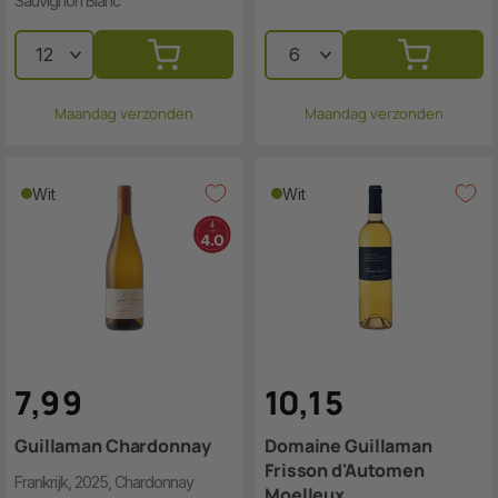
Sauvignon Blanc
Maandag verzonden
Maandag verzonden
Wit
Wit
7
,
9
9
10
,
1
5
Guillaman Chardonnay
Domaine Guillaman
Frisson d'Automen
Frankrijk, 2025, Chardonnay
Moelleux