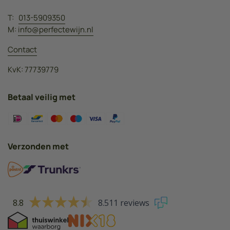
T:
013-5909350
M:
info@perfectewijn.nl
Contact
KvK: 77739779
Betaal veilig met
Verzonden met
8.8
8.511 reviews