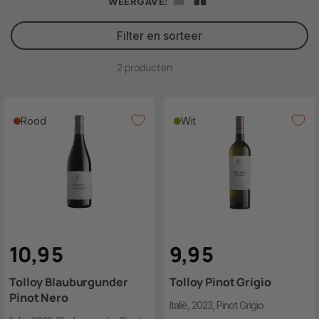
WEERGAVE:
Tolloy wijn aan je lippen en de rest gebeurd vanzelf. Perfectie tot
in de puntjes.
Filter en sorteer
2 producten
Rood
Wit
10
,
9
5
9
,
9
5
Tolloy Blauburgunder
Tolloy Pinot Grigio
Pinot Nero
Italië, 2023, Pinot Grigio