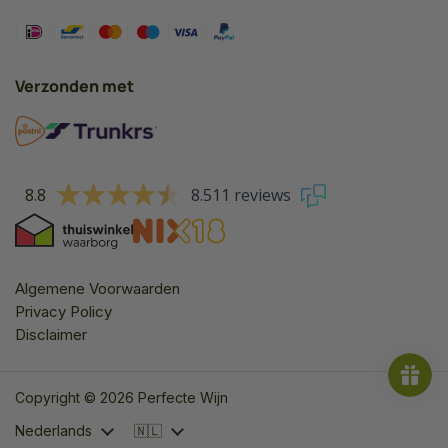
Verzonden met
8.8
8.511 reviews
Algemene Voorwaarden
Privacy Policy
Disclaimer
Copyright © 2026 Perfecte Wijn
Taal
Nederlands
Land/region
🇳🇱