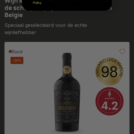
Wijn kopen bij PerfecteWijn.nl tegen
Policy
de scherpste prijzen in Nederland en
Belgie
Speciaal geselecteerd voor de echte
wijnliefhebber
Rood
-25%