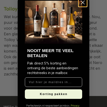
Tolloy wijn kopen
Wat kun je verwachten van een wijn van Tolloy. Nou,
puur vakmanschap in de aanzet, een heerlijke geur
voor de neus en een spetterende finale in de mond.
Een glas wijn waar alles aan klopt. Onze favoriet is
Tolloy Weissburgunder Pinot Bianco. Een glas witte
wijn waarin twee witte druivenrassen perfect tot elkaar
N
OOIT MEER TE VEEL
komen. Werkelijk subliem. Zacht, weelderig en rijkelijk.
BETALEN
Ook de rode wijn van Tolloy geeft je alles waar je ooit
om gevraagd wordt. Tolloy Blauburgunder Pinot Nero
Pak direct 5% korting en
is een excellente combinatie van pittig, veerkracht en
ontvang de beste aanbiedingen
rechtstreeks in je mailbox
zachtheid.
Vul hier je maildres in...
Korting pakken
Perfectewijn.nl respecteert je inbox.
Privacy