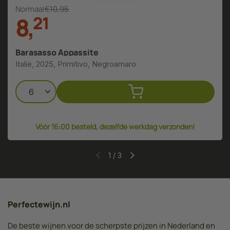
Normaal
€10,95
8
,
2
1
Barasasso Appassite
Italië, 2025, Primitivo, Negroamaro
Vóór 16:00 besteld, dezelfde werkdag verzonden!
1
/
3
Perfectewijn.nl
De beste wijnen voor de scherpste prijzen in Nederland en