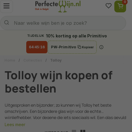
0
Ga naar content
Menu openen
Naar welke wijn ben je op zoek?
Verzenden
Naar welke wijn ben je op zoek?
10% korting op alle Primitivo
TIJDELIJK
64:45:15
PW-Primitivo
Kopieer
Info
Home
/
Collecties
/
Tolloy
Tolloy wijn kopen of
bestellen
Uitgesproken en bijzonder; zo kunnen wij Tolloy het beste
omschrijven. Een bijzondere glas wijn voor de echte
wijnliefhebber. Voor degene die iets speciaals wil. Een glas gevuld
met wijn van Tolloy zal je meteen doen relaxen. Kies je meest
Lees meer
aantrekkelijke stoel uit en maak het je gemakkelijk. Een glas