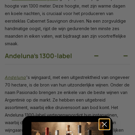
hoogte van 1300 meter. Deze hoogte, met zijn warme dagen
en koele nachten, is cruciaal voor het produceren van
eersteklas Cabernet Sauvignon druiven. Na een zorgvuldige
handmatige oogst, rijpt de wijn gedurende ten minste zes
maanden in eiken vaten, wat bijdraagt aan zijn voortreffelijke
smaak.
−
−
Andeluna's 1300-label
Andeluna
's wijngaard, met een uitgestrektheid van ongeveer
70 hectare, is de bron van hun uitzonderlijke wijnen. Onder de
naam Pasionado brengen ze enkele van de beste wijnen van
Argentinië op de markt. Ze hebben een uitgebreid
assortiment, waarbij elke druivensoort aan bod komt. Het
Andeluna 1300-label vertegenwoordigt hun instapwijnen,
waarbij de naam verwijst naar de hoogteligging van hun
wijngaarden. Hoewel deze hoogte ongebruikelijk kan lijken