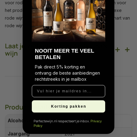
voor rode wijn, biedt het de perfecte omstandigheden voor
het produceren van robuuste, kruidige en diep complexe
rode wijnen. Deze Cabernet Sauvignon zal zeker het hart van
rode wijnliefhebbers sneller doen kloppen.
Laat je verleiden door Andeluna's
+
+
N
OOIT MEER TE VEEL
wijn
BETALEN
Pak direct 5% korting en
ontvang de beste aanbiedingen
rechtstreeks in je mailbox
Vul hier je maildres in...
Productdetails
Korting pakken
Alcoholpercentage
14.0%
Perfectewijn.nl respecteert je inbox.
Privacy
Policy
Jaargang
2021