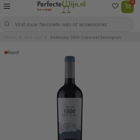
0
Ga naar content
Menu openen
Naar welke wijn ben je op zoek?
Verzenden
Vind jouw favoriete wijn of accessoires
Home
/
Alle wijn
/
Andeluna 1300 Cabernet Sauvignon
Rood