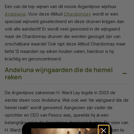
Een van de top wijnen van dit mooie Argentijnse wijnhuis
Andeluna
. Voor deze Altitud
Chardonnay
wordt er een
speciaal wijnveld geselecteerd en deze druiven krijgen dan
ook alle aandacht! Er wordt veel gesnoeid in de wijngaard
maar de Chardonnay druiven die worden geoogst zijn van
onschatbare waarde! Ook rijpt deze Altitud Chardonnay maar
liefst 12 maanden op eiken houten vaten, hierdoor is hij
krachtig en geconcentreerd.
Andeluna wijngaarden die de hemel
−
raken
De Argentijnse zakenman H. Ward Lay legde in 2003 de
eerste steen voor Andeluna. Wat ook wel ‘de wijngaard die de
hemel raakt’ wordt genoemd. Aangezien zijn vader de
oprichter en CEO van Pesico was, speelde hij al een
belangrijke rol in de Argentijnse drankenindustrie. De visie van
H. Ward Lay was om de top van de Argentijnse wijnhuizen te