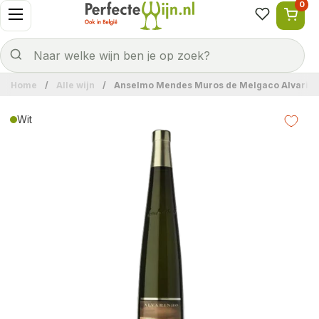
0
Ga naar content
Menu openen
Naar welke wijn ben je op zoek?
Verzenden
Naar welke wijn ben je op zoek?
Home
/
Alle wijn
/
Anselmo Mendes Muros de Melgaco Alvarin
Wit