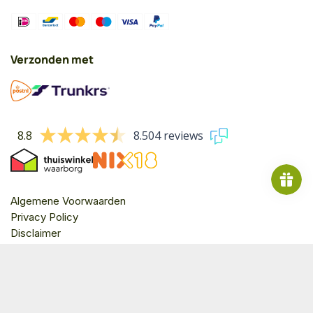
Verzonden met
8.8
8.504 reviews
Algemene Voorwaarden
Privacy Policy
Disclaimer
Copyright © 2026 Perfecte Wijn
Top
Taal
Land/region
Nederlands
🇳🇱