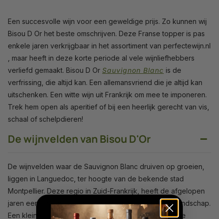
Een succesvolle wijn voor een geweldige prijs. Zo kunnen wij
Bisou D Or het beste omschrijven. Deze Franse topper is pas
enkele jaren verkrijgbaar in het assortiment van perfectewijn.nl
, maar heeft in deze korte periode al vele wijnliefhebbers
verliefd gemaakt. Bisou D Or
Sauvignon Blanc
is de
verfrissing, die altijd kan. Een allemansvriend die je altijd kan
uitschenken. Een witte wijn uit Frankrijk om mee te imponeren.
Trek hem open als aperitief of bij een heerlijk gerecht van vis,
schaal of schelpdieren!
−
De wijnvelden van Bisou D'Or
De wijnvelden waar de Sauvignon Blanc druiven op groeien,
liggen in Languedoc, ter hoogte van de bekende stad
Montpellier. Deze regio in Zuid-Frankrijk, heeft de afgelopen
jaren een enorme vlucht gemaakt in het Franse wijn landschap.
Een kleine dertig jaar geleden hadden de wijnen uit de