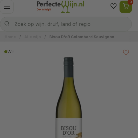
0
Ga naar content
Menu openen
Naar welke wijn ben je op zoek?
Verzenden
Zoek op wijn, druif, land of regio
Home
/
Alle wijn
/
Bisou D'oR Colombard Sauvignon
Wit