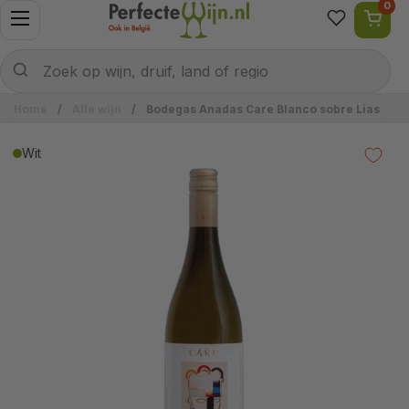
0
Ga naar content
Menu openen
Naar welke wijn ben je op zoek?
Verzenden
Zoek op wijn, druif, land of regio
Home
/
Alle wijn
/
Bodegas Anadas Care Blanco sobre Lias
Wit