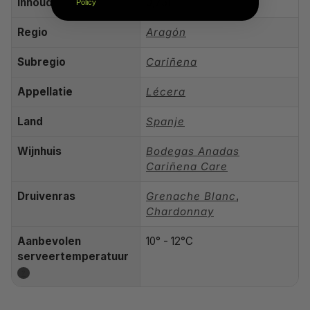
Inhoud
0,75L
Policy
Regio
Aragón
Subregio
Cariñena
Appellatie
Lécera
Land
Spanje
Wijnhuis
Bodegas Anadas
Cariñena Care
Druivenras
Grenache Blanc
,
Chardonnay
Aanbevolen
10° - 12°C
serveertemperatuur
?