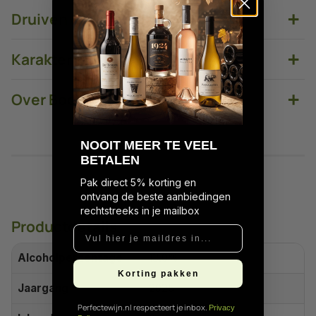
+
Druiven en vinificatie
+
Karakter en stijl
+
Over Bodegas Anadas
N
OOIT MEER TE VEEL
BETALEN
Pak direct 5% korting en
ontvang de beste aanbiedingen
rechtstreeks in je mailbox
Productdetails
Vul hier je maildres in...
Alcoholpercentage
13.0%
Korting pakken
Jaargang
2025
Perfectewijn.nl respecteert je inbox.
Privacy