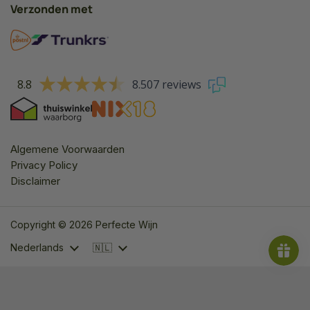
Verzonden met
8.8
8.507 reviews
Algemene Voorwaarden
Privacy Policy
Disclaimer
Copyright © 2026 Perfecte Wijn
Taal
Land/region
Nederlands
🇳🇱