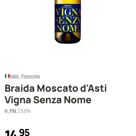
Italië
,
Piemonte
Braida Moscato d'Asti
Vigna Senza Nome
0,75L
| 5.5%
14
,
9
5