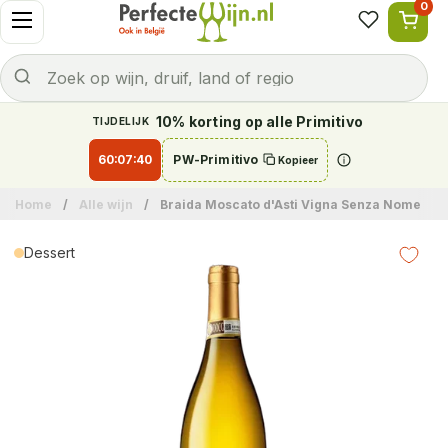
0
Ga naar content
Menu openen
Naar welke wijn ben je op zoek?
Verzenden
Zoek op wijn, druif, land of regio
10% korting op alle Primitivo
TIJDELIJK
60:07:40
PW-Primitivo
Kopieer
Info
Home
/
Alle wijn
/
Braida Moscato d'Asti Vigna Senza Nome
Dessert