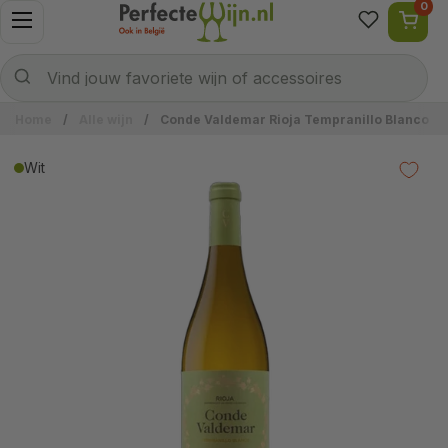
0
Ga naar content
Menu openen
Naar welke wijn ben je op zoek?
Verzenden
Vind jouw favoriete wijn of accessoires
Home
/
Alle wijn
/
Conde Valdemar Rioja Tempranillo Blanco
Wit