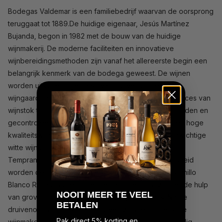
Bodegas Valdemar is een familiebedrijf waarvan de oorsprong
teruggaat tot 1889.De huidige eigenaar, Jesús Martínez
Bujanda, begon in 1982 met de bouw van de huidige
wijnmakerij. De moderne faciliteiten en innovatieve
wijnbereidingsmethoden zijn vanaf het allereerste begin een
belangrijk kenmerk van de bodega geweest. De wijnen
worden uitsluitend gemaakt van druiven uit de eigen
wijngaarden. Hierdoor kan gedurende het gehele proces van
wijnstok tot fles alles goed in de gaten worden gehouden en
gecontroleerd. Om de beste druiven te selecteren en hoge
kwaliteitswijnen op de markt te brengen. Deze evenwichtige
witte wijn uit
Spanje
is gemaakt van de druivensoort
Tempranillo Blanco. Op het moment van optimale rijpheid
worden de druiven voor de Conde Valdemar Tempranillo
Blanco Rioja uitsluitend met de hand geoogst zonder de hulp
N
OOIT MEER TE VEEL
van grove en minder selectieve oogstmachines. Na de
BETALEN
druivenoogst bereiken de druiven zo snel mogelijk de
Pak direct 5% korting en
wijnmakerij. Hier worden ze geselecteerd en zorgvuldig