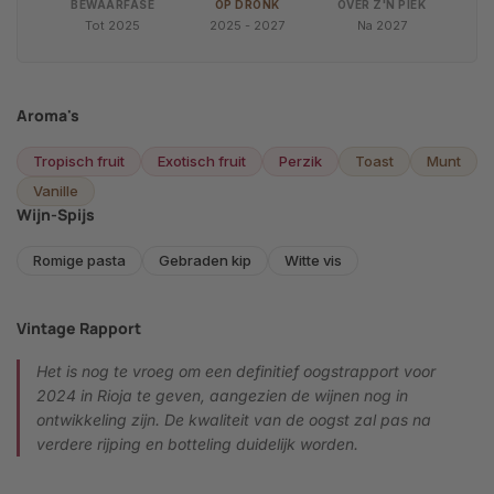
BEWAARFASE
OP DRONK
OVER Z'N PIEK
Tot 2025
2025 - 2027
Na 2027
Aroma's
Tropisch fruit
Exotisch fruit
Perzik
Toast
Munt
Vanille
Wijn-Spijs
Romige pasta
Gebraden kip
Witte vis
Vintage Rapport
Het is nog te vroeg om een definitief oogstrapport voor
2024 in Rioja te geven, aangezien de wijnen nog in
ontwikkeling zijn. De kwaliteit van de oogst zal pas na
verdere rijping en botteling duidelijk worden.