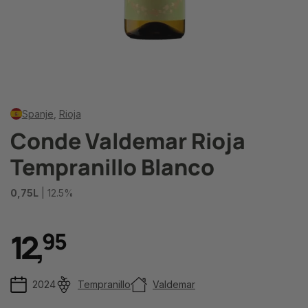
Spanje
,
Rioja
Conde Valdemar Rioja
Tempranillo Blanco
0,75L
| 12.5%
12
,
9
5
2024
Tempranillo
Valdemar