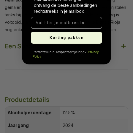
ontvang de beste aanbiedingen
gemalen. Dit wordt gevolgd door fermentatie in roestvrijstalen
rechtstreeks in je mailbox
tanks bij gecontroleerde temperaturen. Nadat de gisting is
Vul hier je maildres in...
voltooid, kan de Conde Valdemar Tempranillo Blanco Rioja
nog enkele maanden harmoniseren op de fijne droesem.
Korting pakken
+
Een Spaanse wijn van hoge klasse
Perfectewijn.nl respecteert je inbox.
Privacy
Policy
Productdetails
Alcoholpercentage
12.5%
Jaargang
2024