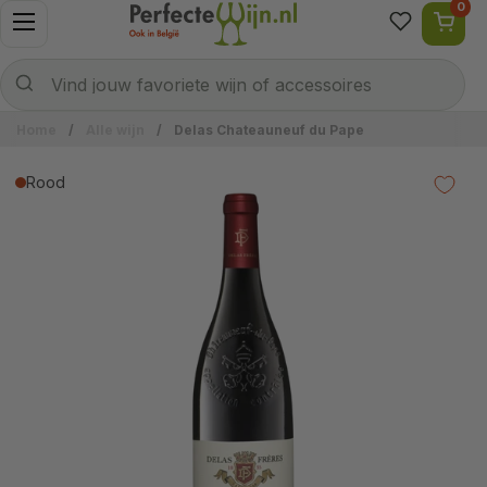
0
Ga naar content
Menu openen
Naar welke wijn ben je op zoek?
Verzenden
Vind jouw favoriete wijn of accessoires
Home
/
Alle wijn
/
Delas Chateauneuf du Pape
Rood