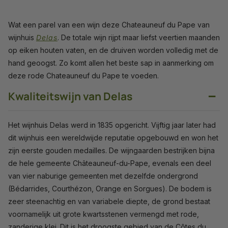
Wat een parel van een wijn deze Chateauneuf du Pape van
wijnhuis
Delas
. De totale wijn rijpt maar liefst veertien maanden
op eiken houten vaten, en de druiven worden volledig met de
hand geoogst. Zo komt allen het beste sap in aanmerking om
deze rode Chateauneuf du Pape te voeden.
−
Kwaliteitswijn van Delas
Het wijnhuis Delas werd in 1835 opgericht. Vijftig jaar later had
dit wijnhuis een wereldwijde reputatie opgebouwd en won het
zijn eerste gouden medailles. De wijngaarden bestrijken bijna
de hele gemeente Châteauneuf-du-Pape, evenals een deel
van vier naburige gemeenten met dezelfde ondergrond
(Bédarrides, Courthézon, Orange en Sorgues). De bodem is
zeer steenachtig en van variabele diepte, de grond bestaat
voornamelijk uit grote kwartsstenen vermengd met rode,
zanderige klei. Dit is het droogste gebied van de Côtes du