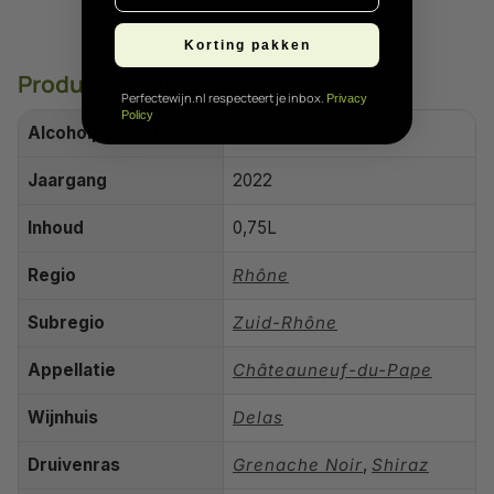
Korting pakken
Productdetails
Perfectewijn.nl respecteert je inbox.
Privacy
Policy
Alcoholpercentage
15.0%
Jaargang
2022
Inhoud
0,75L
Regio
Rhône
Subregio
Zuid-Rhône
Appellatie
Châteauneuf-du-Pape
Wijnhuis
Delas
Druivenras
Grenache Noir
,
Shiraz