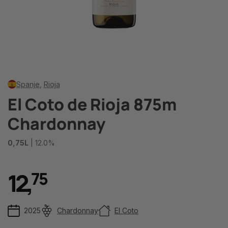
Spanje
,
Rioja
El Coto de Rioja 875m
Chardonnay
0,75L
| 12.0%
12
,
7
5
2025
Chardonnay
El Coto