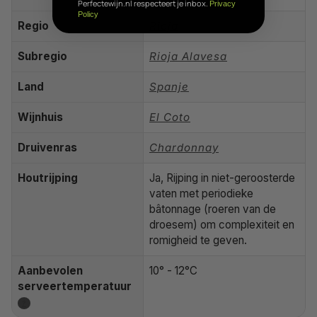
Perfectewijn.nl respecteert je inbox.
Privacy
Policy
Regio
Rioja
Subregio
Rioja Alavesa
Land
Spanje
Wijnhuis
El Coto
Druivenras
Chardonnay
Houtrijping
Ja, Rijping in niet-geroosterde
vaten met periodieke
bâtonnage (roeren van de
droesem) om complexiteit en
romigheid te geven.
Aanbevolen
10° - 12°C
serveertemperatuur
?