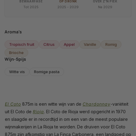
BEWAARFASE
OP DRONK
OVER Z'N PIEK
Tot 2025
2025 - 2029
Na 2029
Aroma's
Tropisch fruit
Citrus
Appel
Vanille
Romig
Brioche
Wijn-Spijs
Witte vis
Romige pasta
El Coto
875m is een witte wijn van de
Chardonnay
-variëteit
uit El Coto de
Rioja
. El Coto de Rioja werd opgericht in 1970
en slaagde er in recordtijd in om een van de meest populaire
wijnmakerijen in La Rioja te worden. De druiven voor El Coto
875m zijn afkomstig van La Finca Carbonera, een landgoed op