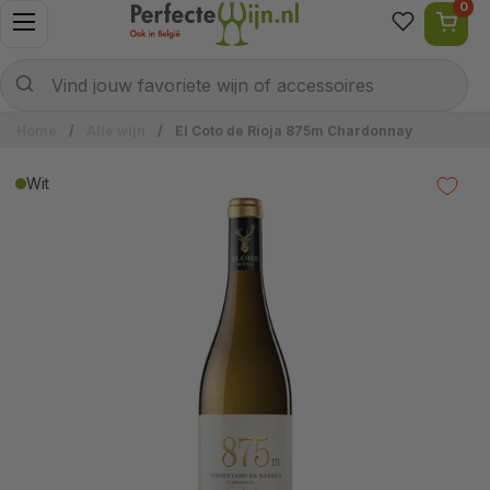
0
Ga naar content
Menu openen
Naar welke wijn ben je op zoek?
Verzenden
Vind jouw favoriete wijn of accessoires
Home
/
Alle wijn
/
El Coto de Rioja 875m Chardonnay
Wit