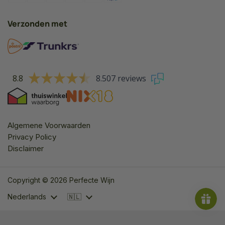
Verzonden met
8.8
8.507 reviews
Algemene Voorwaarden
Privacy Policy
Disclaimer
Copyright © 2026 Perfecte Wijn
Taal
Land/region
Nederlands
🇳🇱