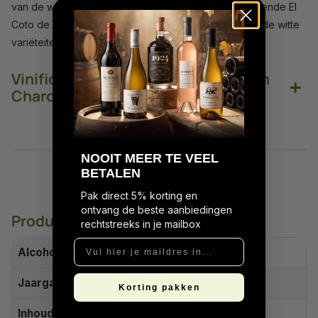
van de wijngaarden en de wijntechnieken. In 2017 opende El
Coto de Rioja het wijnhuis in zijn Finca Carbonera om de witte
variëteiten die het daar verbouwt te vinificeren.
Vinificatie van El Coto de Rioja 875m
+
Chardonnay
N
OOIT MEER TE VEEL
BETALEN
Pak direct 5% korting en
ontvang de beste aanbiedingen
Productdetails
rechtstreeks in je mailbox
Vul hier je maildres in...
Alcoholpercentage
12.0%
Jaargang
2025
Korting pakken
Inhoud
0,75L