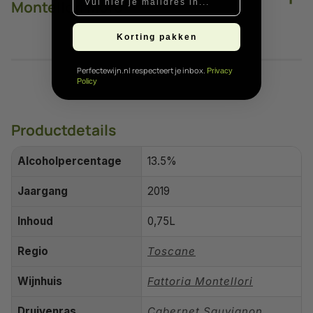
Montellori Moro
Korting pakken
Perfectewijn.nl respecteert je inbox.
Privacy
Policy
Productdetails
Alcoholpercentage
13.5%
Jaargang
2019
Inhoud
0,75L
Regio
Toscane
Wijnhuis
Fattoria Montellori
Druivenras
Cabernet Sauvignon
,