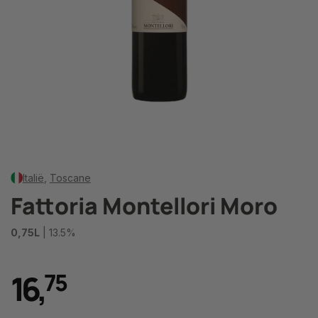
Italië
,
Toscane
Fattoria Montellori Moro
0,75L
| 13.5%
16
,
7
5