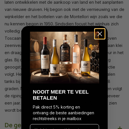
laten ontwikkelen met de aankoop van land en het aanplanten
van nieuwe druiven. Hij begon ook met de vernieuwing van de
wijnkelder en het bottelen van de Montellori wijn zoals we die
nu kennen begon in 1950. Sindsdien focust het wijnhuis zich
volledig om de productie van kwaliteitswijnen uit de
Toscaanse wijnregio. Op een hoogte van 150 meter boven
zeeniveau is de wijngaard te vinden. De bodem is rijk aan klei
en draagt bij aan de zuurgraad en de intens mooie kleur in het
glas. Bij optimale rijpheid worden de druiven zorgvuldig
geoogst, waarna er in de wijnmakerij een strenge selectie
volgt. Het sap ondergaat een fermentatie in roestvrijstalen
tanks bij een gecontroleerde temperatuur van 25 tot 28
graden. Na 20 dagen wordt de fermentatie afgerond en volgt
N
OOIT MEER TE VEEL
de rijping. Dit vindt plaats in houten vaten en duurt ongeveer
BETALEN
een jaar. De karakteristieke balans die deze Moro laat zien
Pak direct 5% korting en
wordt bereikt dankzij de flesrijping die hierop volgt.
ontvang de beste aanbiedingen
rechtstreeks in je mailbox
De geur en smaak van Fattoria
+
Vul hier je maildres in...