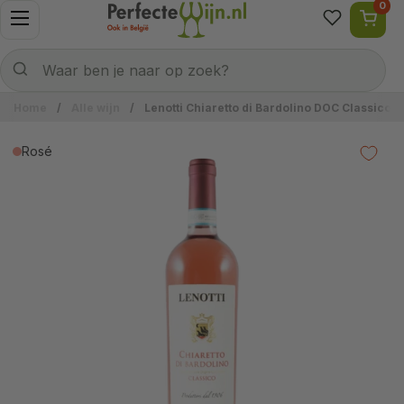
0
Ga naar content
Menu openen
Naar welke wijn ben je op zoek?
Verzenden
Waar ben je naar op zoek?
Home
/
Alle wijn
/
Lenotti Chiaretto di Bardolino DOC Classico 
Rosé