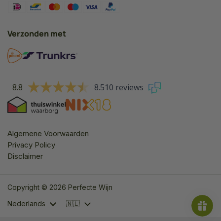
Verzonden met
8.8
8.510 reviews
Algemene Voorwaarden
Privacy Policy
Disclaimer
Copyright © 2026 Perfecte Wijn
Taal
Land/region
Nederlands
🇳🇱