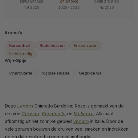
BEWAARFASE
OP DRONK
OVER Z'N PIEK
Tot 2025
2025 - 2026
Na 2026
Aroma's
Kersenfruit
Rode bessen
Frisse zuren
Licht kruidig
Wijn-Spijs
Charcuterie
Niçoise salade
Gegrilde vis
Deze
Lenotti
Chiaretto Bardolino Rose is gemaakt van de
druiven
Corvina
,
Rondinella
en
Molinara
. Allemaal
afkomstig uit het zonrijke gebied
Veneto
in Italië. Door de
vele zonuren bouwen de druiven veel smaken en indrukken
op en dat resulteert in een rosé met body.