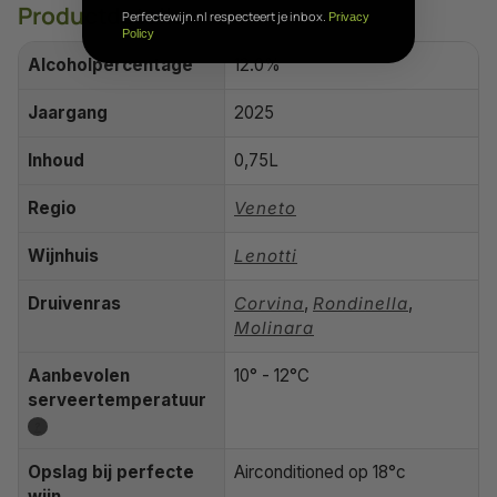
Productdetails
Perfectewijn.nl respecteert je inbox.
Privacy
Policy
Alcoholpercentage
12.0%
Jaargang
2025
Inhoud
0,75L
Regio
Veneto
Wijnhuis
Lenotti
Druivenras
Corvina
,
Rondinella
,
Molinara
Aanbevolen
10° - 12°C
serveertemperatuur
?
Opslag bij perfecte
Airconditioned op 18°c
wijn