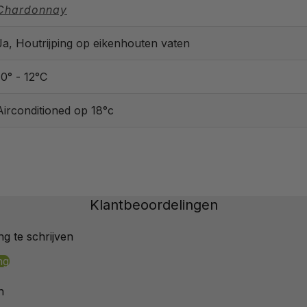
Chardonnay
Ja, Houtrijping op eikenhouten vaten
10° - 12°C
Airconditioned op 18°c
Klantbeoordelingen
g te schrijven
ng
n