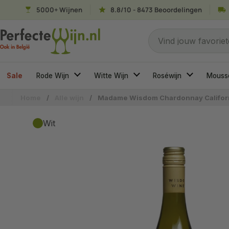
Ga naar content
5000+ Wijnen
8.8/10 - 8473 Beoordelingen
Naar welke wijn ben
Vind jouw favoriet
Sale
Rode Wijn
Witte Wijn
Roséwijn
Mouss
Home
/
Alle wijn
/
Madame Wisdom Chardonnay Califor
Wit