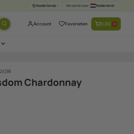
Nederlands
Verzend naar:
Nederland
Verzenden
Account
Favorieten
0,00
0
fornië
sdom Chardonnay