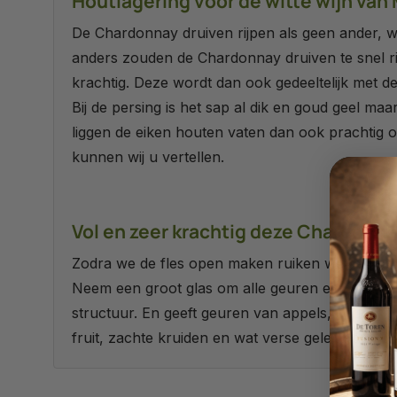
Houtlagering voor de witte wijn v
De Chardonnay druiven rijpen als geen ander, wa
anders zouden de Chardonnay druiven te snel ri
krachtig. Deze wordt dan ook gedeeltelijk met d
Bij de persing is het sap al dik en goud geel m
liggen de eiken houten vaten dan ook prachtig o
kunnen wij u vertellen.
Vol en zeer krachtig deze Chardonnay
Zodra we de fles open maken ruiken we de moois
Neem een groot glas om alle geuren en smaken v
structuur. En geeft geuren van appels, citrus fr
fruit, zachte kruiden en wat verse gele room. DE