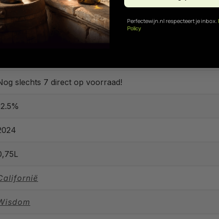
Perfectewijn.nl respecteert je inbox.
Policy
Nog slechts 7 direct op voorraad!
12.5%
2024
0,75L
Californië
Wisdom