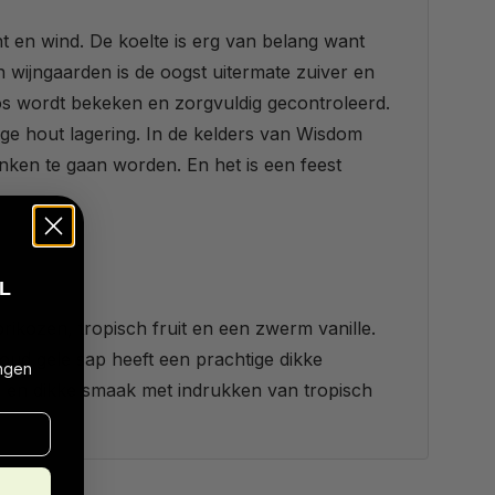
t en wind. De koelte is erg van belang want
 wijngaarden is de oogst uitermate zuiver en
ros wordt bekeken en zorgvuldig gecontroleerd.
nge hout lagering. In de kelders van Wisdom
nken te gaan worden. En het is een feest
L
ikozen, tropisch fruit en een zwerm vanille.
ud gele sap heeft een prachtige dikke
ngen
nde en dikke smaak met indrukken van tropisch