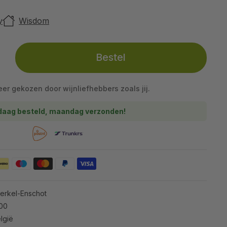
y
Wisdom
Bestel
eer gekozen door wijnliefhebbers zoals jij.
aag besteld, maandag verzonden!
Berkel-Enschot
100
lgië