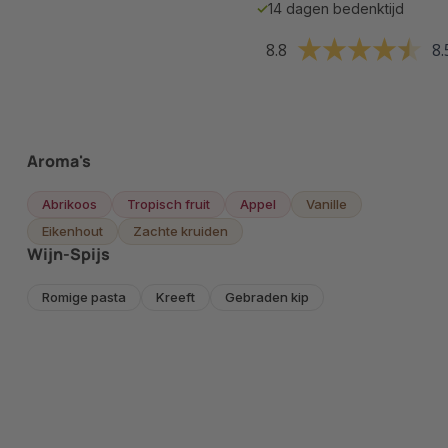
✓
14 dagen bedenktijd
8.8
8.
Aroma's
Abrikoos
Tropisch fruit
Appel
Vanille
Eikenhout
Zachte kruiden
Wijn-Spijs
Romige pasta
Kreeft
Gebraden kip