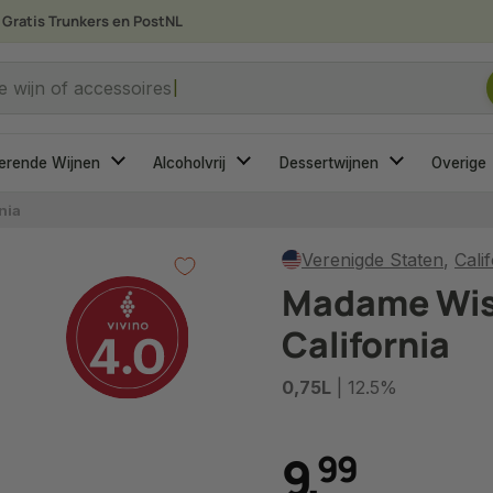
Gratis Trunkers en PostNL
 je op zoek?
e wijn of accessoires
erende Wijnen
Alcoholvrij
Dessertwijnen
Overige
nia
Verenigde Staten
,
Cali
Madame Wi
California
0,75L
| 12.5%
9
,
9
9