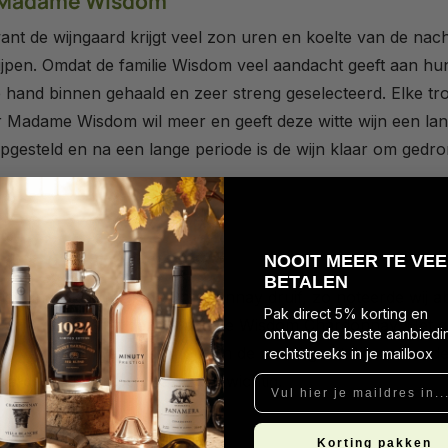
an Madame Wisdom
nt de wijngaard krijgt veel zon uren en koelte van de nach
jpen. Omdat de familie Wisdom veel aandacht geeft aan hun
e hand binnen gehaald en zeer streng geselecteerd. Elke t
aar Madame Wisdom wil meer en geeft deze witte wijn een la
pgesteld en na een lange periode is de wijn klaar om gedro
 uit California
N
OOIT MEER TE VEE
BETALEN
te indrukken van de Chardonnay druif, zo noteerde wij abr
Pak direct 5% korting en
rij te krijgen uit deze Madame Wisdom Chardonnay. Het go
ontvang de beste aanbiedi
uit, vanille en wat eiken hout. In de mond geeft hij een ro
rechtstreeks in je mailbox
 afdronk is lang en zeer evenwichtig.
Vul hier je maildres in...
Korting pakken