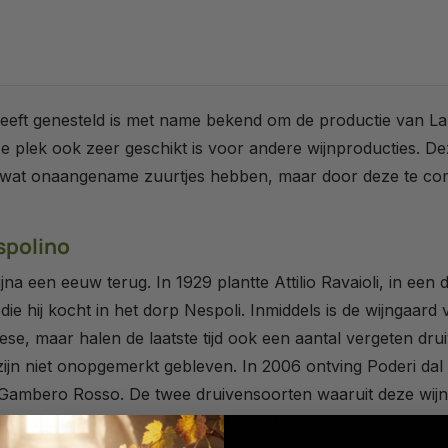
eeft genesteld is met name bekend om de productie van L
ze plek ook zeer geschikt is voor andere wijnproducties. D
n wat onaangename zuurtjes hebben, maar door deze te co
spolino
ijna een eeuw terug. In 1929 plantte Attilio Ravaioli, in e
ie hij kocht in het dorp Nespoli. Inmiddels is de wijngaard v
vese, maar halen de laatste tijd ook een aantal vergeten dr
n niet onopgemerkt gebleven. In 2006 ontving Poderi dal N
Gambero Rosso. De twee druivensoorten waaruit deze wijn be
ficatie is klassiek, in roestvrijstalen tanks. Het bottelen gaa