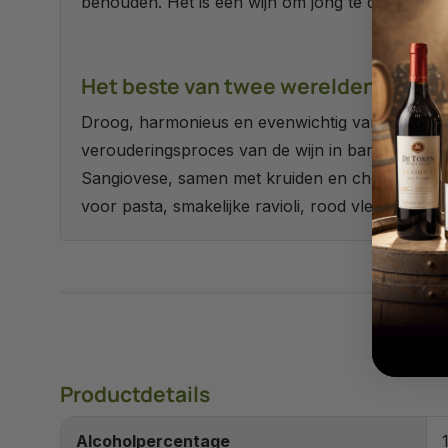
behouden. Het is een wijn om jong te drinken.
Het beste van twee werelden
Droog, harmonieus en evenwichtig van structuur.
verouderingsproces van de wijn in barriques een 
Sangiovese, samen met kruiden en chocoladearom
voor pasta, smakelijke ravioli, rood vlees en be
Productdetails
Alcoholpercentage