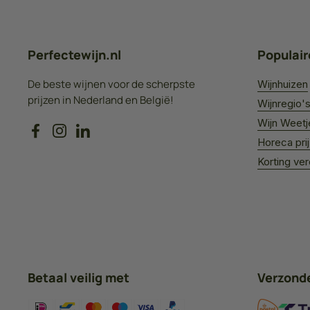
Perfectewijn.nl
Populair
De beste wijnen voor de scherpste
Wijnhuizen
prijzen in Nederland en België!
Wijnregio'
Wijn Weetj
Facebook
Instagram
LinkedIn
Horeca pri
Korting ve
Betaal veilig met
Verzond