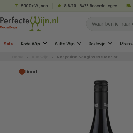
Ga naar content
5000+ Wijnen
8.8/10 - 8473 Beoordelingen
Naar welke wijn ben
Waar ben je naar
Sale
Rode Wijn
Witte Wijn
Roséwijn
Mouss
Home
/
Alle wijn
/
Nespolino Sangiovese Merlot
Rood