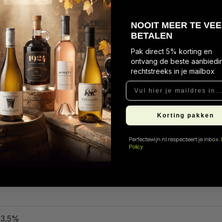
N
OOIT MEER TE VEE
BETALEN
Pak direct 5% korting en
 Deze aangename wijn heeft een intense robijnrode kleur e
ontvang de beste aanbiedi
rechtstreeks in je mailbox
zacht gevoel aan het gehemelte. De belangrijkste fruitarom
Vul hier je maildres in...
a's uit de Merlot. Droog en harmonieus, het is een algehee
legen kazen.
Korting pakken
Perfectewijn.nl respecteert je inbox.
Policy
13.5%