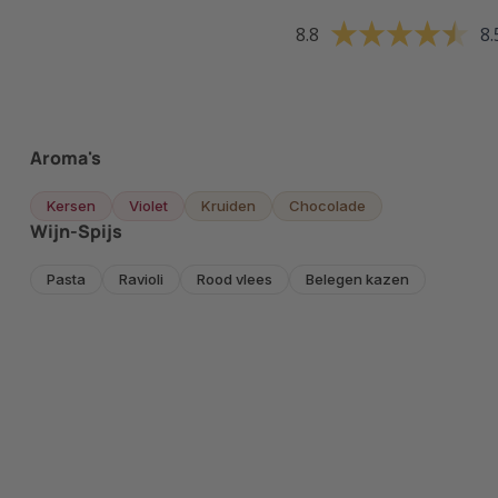
8.8
8.
Aroma's
Kersen
Violet
Kruiden
Chocolade
Wijn-Spijs
Pasta
Ravioli
Rood vlees
Belegen kazen