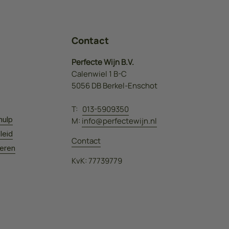
Contact
Perfecte Wijn B.V.
Calenwiel 1 B-C
5056 DB Berkel-Enschot
T:
013-5909350
hulp
M:
info@perfectewijn.nl
leid
Contact
leren
KvK: 77739779