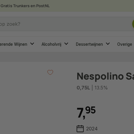
Gratis Trunkers en PostNL
 je op zoek?
 op zoek?
erende Wijnen
Alcoholvrij
Dessertwijnen
Overige
Nespolino S
0,75L
| 13.5%
7
,
9
5
2024