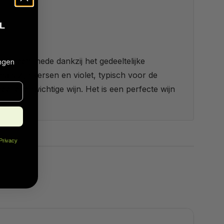
L
n geeft mede dankzij het gedeeltelijke
ngen
a's zijn kersen en violet, typisch voor de
l evenwichtige wijn. Het is een perfecte wijn
Privacy