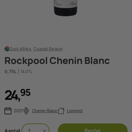
Zuid-Afrika
,
Coastal Region
Rockpool Chenin Blanc
0,75L
| 14.0%
24
,
9
5
2021
Chenin Blanc
Lomond
Bestel
Aantal