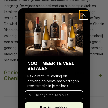
jaargang. De wijnen staan bekend om hun complexiteit en
karakter en is altijd een weerspiegeling van het prachtige
terroir. De wijngaard in Stellenbosch kijkt uit op de False Bay.
De wind zorgt voor de nodige verkoeling waardoor de Chenin
Blanc druiven perfect kunnen rijpen. De druiven worden
volledig met de hand geoogst en ondergaan in de wijnmakerij
een strenge selectie. Alleen het beste van het beste is goed
genoeg voor de wijnen van Rockpool. Na een zachte persing
ondergaat de wijn een fermentatie op Russisch hout waardoor
het een bijzonder karakter krijgt.
N
OOIT MEER TE VEEL
BETALEN
Geniet van de tropische Rockpool
+
Pak direct 5% korting en
Chenin Blanc
ontvang de beste aanbiedingen
rechtstreeks in je mailbox
Vul hier je maildres in...
Korting pakken