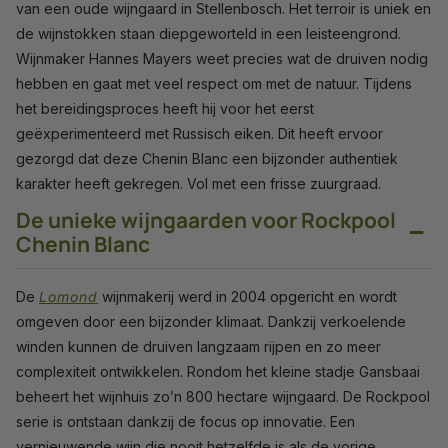
van een oude wijngaard in Stellenbosch. Het terroir is uniek en
de wijnstokken staan diepgeworteld in een leisteengrond.
Wijnmaker Hannes Mayers weet precies wat de druiven nodig
hebben en gaat met veel respect om met de natuur. Tijdens
het bereidingsproces heeft hij voor het eerst
geëxperimenteerd met Russisch eiken. Dit heeft ervoor
gezorgd dat deze Chenin Blanc een bijzonder authentiek
karakter heeft gekregen. Vol met een frisse zuurgraad.
De unieke wijngaarden voor Rockpool
−
Chenin Blanc
De
Lomond
wijnmakerij werd in 2004 opgericht en wordt
omgeven door een bijzonder klimaat. Dankzij verkoelende
winden kunnen de druiven langzaam rijpen en zo meer
complexiteit ontwikkelen. Rondom het kleine stadje Gansbaai
beheert het wijnhuis zo’n 800 hectare wijngaard. De Rockpool
serie is ontstaan dankzij de focus op innovatie. Een
vernieuwende wijn die nooit hetzelfde is als de vorige