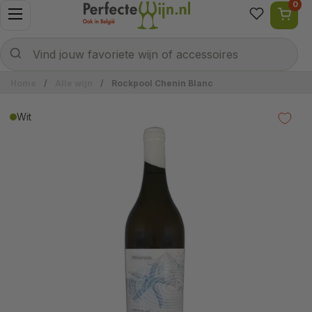
0
Ga naar content
Menu openen
Naar welke wijn ben je op zoek?
Verzenden
Vind jouw favoriete wijn of accessoires
Home
/
Alle wijn
/
Rockpool Chenin Blanc
Wit