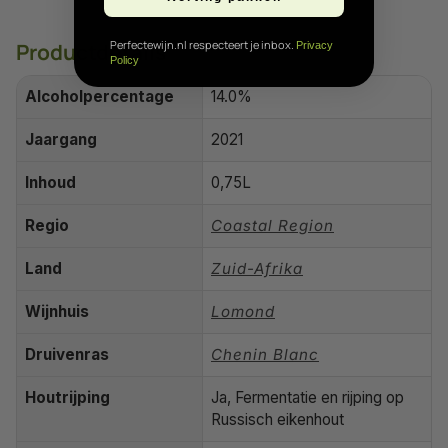
Perfectewijn.nl respecteert je inbox.
Productdetails
Privacy
Policy
Alcoholpercentage
14.0%
Jaargang
2021
Inhoud
0,75L
Regio
Coastal Region
Land
Zuid-Afrika
Wijnhuis
Lomond
Druivenras
Chenin Blanc
Houtrijping
Ja, Fermentatie en rijping op
Russisch eikenhout