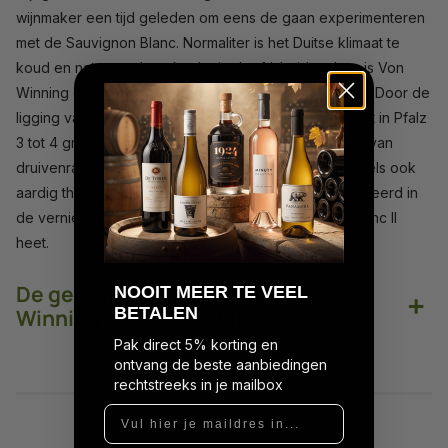
wijnmaker een tijd geleden om eens de gaan experimenteren
met de Sauvignon Blanc. Normaliter is het Duitse klimaat te
koud en nat voor deze koningin der frisheid, echter is Von
Winning gelegen in
Pfalz
, het toonbeeld van succes. Door de
ligging van de Vogezen en het Haardtgebergte, is het in Pfalz
3 tot 4 graden warmer. Hierdoor is Pfalz een walhalla van
druivenranken. De Sauvignon Blanc voelt zich inmiddels ook
aardig thuis op de wijngaarden. Dit heeft erin geresulteerd in
de vernieuwde wijn, die niet voor niets Sauvignon Blanc II
heet.
De geuren en smaken van Von
N
OOIT MEER TE VEEL
+
BETALEN
Winning Sauvignon Blanc II
Pak direct 5% korting en
ontvang de beste aanbiedingen
rechtstreeks in je mailbox
Vul hier je maildres in...