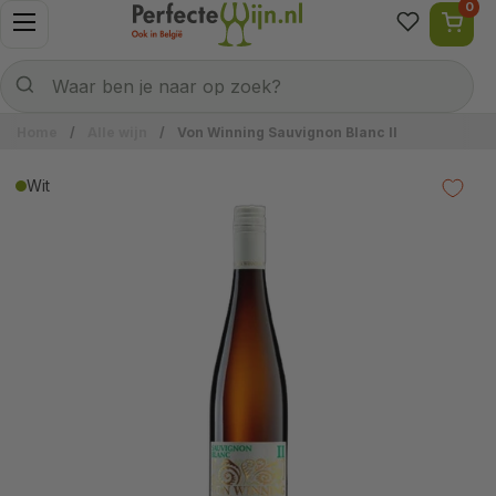
0
Ga naar content
Menu openen
Naar welke wijn ben je op zoek?
Verzenden
Waar ben je naar op zoek?
Home
/
Alle wijn
/
Von Winning Sauvignon Blanc II
Wit