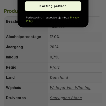
Korting pakken
Productdetails
Perfectewijn.nl respecteert je inbox.
Privacy
Beschikbaarheid
Nog slechts 5 direct op
Policy
voorraad!
Alcoholpercentage
12.0%
Jaargang
2024
Inhoud
0,75L
Regio
Pfalz
Land
Duitsland
Wijnhuis
Weingut Von Winning
Druivenras
Sauvignon Blanc