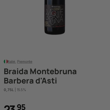
Italië
,
Piemonte
Braida Montebruna
Barbera d'Asti
0,75L
| 15.5%
23
,
9
5