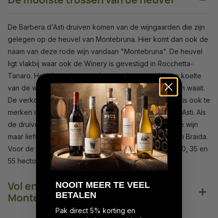
De Barbera d'Asti druiven komen van de wijngaarden die zijn
gelegen op de heuvel van Montebruna. Hier komt dan ook de
naam van deze rode wijn vandaan "Montebruna". De heuvel
ligt vlakbij waar ook de Winery is gevestigd in Rocchetta-
Tanaro. Het klimaat is er perfect, veel zonneschijn en koelte
van de wind die vanaf de toppen door de wijngaarden waait.
De verkoeling geeft meer kracht aan de oogst en dat is ook te
merken in de smaak van deze Montebruna Barbera d'Asti. Als
de druiven met de hand zijn geoogst wordt deze rode wijn
maar liefst 12 maanden gelagerd in de wijn kelders van Braida.
Voor de rijping gebruikt men eikenhouten vaten van 20, 35 en
55 hectoliter om meer diepgang te krijgen.
Vol en zeer krachtig deze Braida
N
OOIT MEER TE VEEL
+
BETALEN
Montebruna Barbera d'Asti
Pak direct 5% korting en