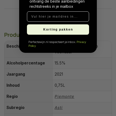
ontvang de beste aanbiedingen
rechtstreeks in je mailbox
Vul hier je maildres in...
Korting pakken
Productdetails
Perfectewijn.nl respecteert je inbox.
Privacy
Beschikbaarheid
Nog slechts 10 direct op
Policy
voorraad!
Alcoholpercentage
15.5%
Jaargang
2021
Inhoud
0,75L
Regio
Piemonte
Subregio
Asti