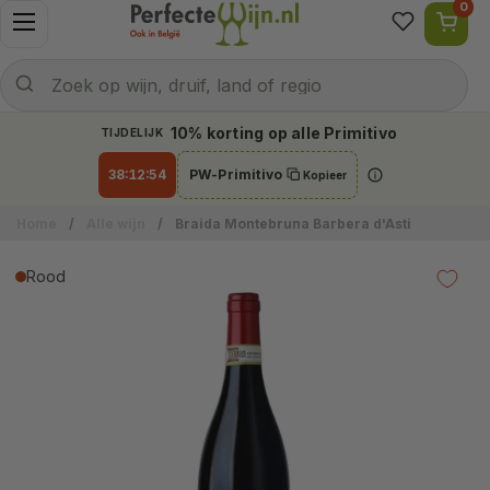
0
Ga naar content
Menu openen
Naar welke wijn ben je op zoek?
Verzenden
Zoek op wijn, druif, land of regio
10% korting op alle Primitivo
TIJDELIJK
38:12:53
PW-Primitivo
Kopieer
Info
Home
/
Alle wijn
/
Braida Montebruna Barbera d'Asti
Rood