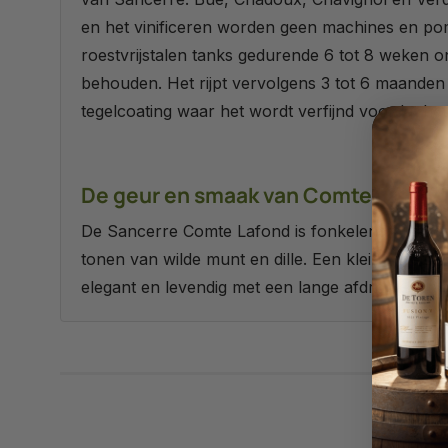
en het vinificeren worden geen machines en pomp
roestvrijstalen tanks gedurende 6 tot 8 weken 
behouden. Het rijpt vervolgens 3 tot 6 maanden 
tegelcoating waar het wordt verfijnd voordat he
De geur en smaak van Comte Lafond
De Sancerre Comte Lafond is fonkelend bleekge
tonen van wilde munt en dille. Een kleine toets
elegant en levendig met een lange afdronk van ri