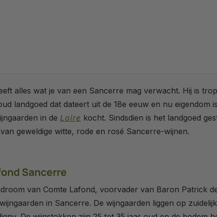
 alles wat je van een Sancerre mag verwacht. Hij is tropi
ud landgoed dat dateert uit de 18e eeuw en nu eigendom is
ijngaarden in de
Loire
kocht. Sindsdien is het landgoed gesta
e van geweldige witte, rode en rosé Sancerre-wijnen.
fond Sancerre
droom van Comte Lafond, voorvader van Baron Patrick de
 wijngaarden in Sancerre. De wijngaarden liggen op zuideli
y. De wijnstokken zijn 25 tot 35 jaar oud en de bodem bestaa