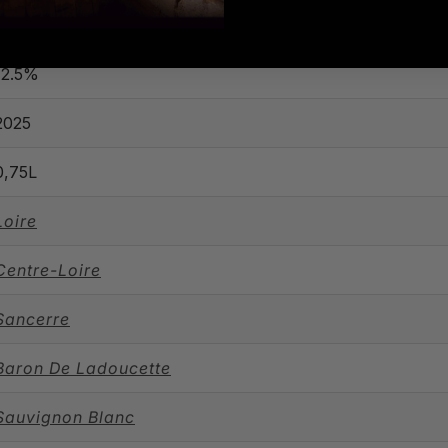
12.5%
2025
0,75L
Loire
Centre-Loire
Sancerre
Baron De Ladoucette
Sauvignon Blanc