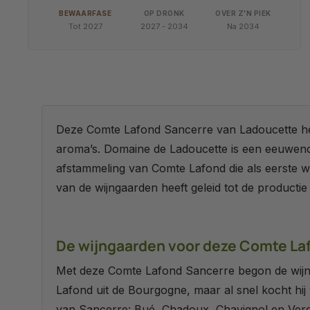
BEWAARFASE
OP DRONK
OVER Z'N PIEK
Tot 2027
2027 - 2034
Na 2034
Deze Comte Lafond Sancerre van Ladoucette heeft
aroma’s. Domaine de Ladoucette is een eeuweno
afstammeling van Comte Lafond die als eerste w
van de wijngaarden heeft geleid tot de producti
De wijngaarden voor deze Comte La
Met deze Comte Lafond Sancerre begon de wijn
Lafond uit de Bourgogne, maar al snel kocht hij
van Sancerre: Bué, Chadoux, Chavignol en Verdign