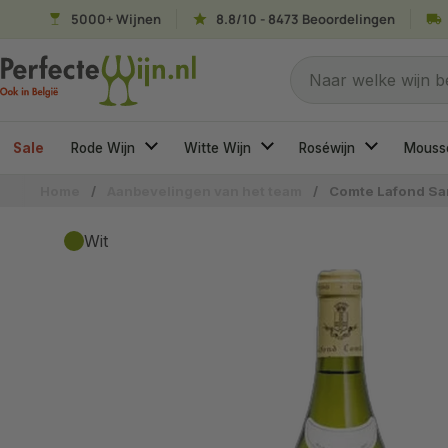
Ga naar content
5000+ Wijnen
8.8/10 - 8473 Beoordelingen
Naar welke wijn ben
Naar welke wijn b
Sale
Rode Wijn
Witte Wijn
Roséwijn
Mouss
Home
/
Aanbevelingen van het team
/
Comte Lafond Sa
Wit