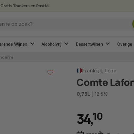
Gratis Trunkers en PostNL
 je op zoek?
en je op zoek?
erende Wijnen
Alcoholvrij
Dessertwijnen
Overige
ncerre
Frankrijk
,
Loire
Comte Lafo
0,75L
| 12.5%
34
,
1
0