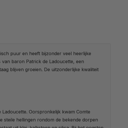
sch puur en heeft bijzonder veel heerlijke
 van baron Patrick de Ladoucette, een
ag blijven groeien. De uitzonderlijke kwaliteit
 Ladoucette. Oorspronkelijk kwam Comte
jke steile hellingen rondom de bekende dorpen
t uit klei, kalksteen en silica. Bij het oogsten