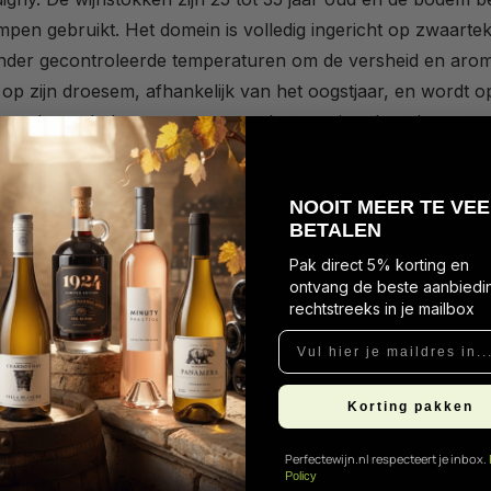
en gebruikt. Het domein is volledig ingericht op zwaartek
onder gecontroleerde temperaturen om de versheid en aroma'
op zijn droesem, afhankelijk van het oogstjaar, en wordt 
t op de markt komt, een proces dat twee jaar kan duren.
N
OOIT MEER TE VEE
 Sancerre
BETALEN
el met groene weerschijn. De goed uitgebalanceerde arom
Pak direct 5% korting en
 van exotisch fruit gemengd met citrus onderstrepen de min
ontvang de beste aanbiedi
rechtstreeks in je mailbox
jpe limoen en kiezels.
Vul hier je maildres in...
Korting pakken
Perfectewijn.nl respecteert je inbox.
Policy