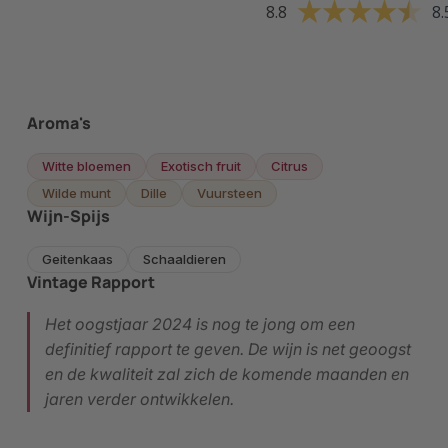
8.8
8.
Aroma's
Witte bloemen
Exotisch fruit
Citrus
Wilde munt
Dille
Vuursteen
Wijn-Spijs
Geitenkaas
Schaaldieren
Vintage Rapport
Het oogstjaar 2024 is nog te jong om een
definitief rapport te geven. De wijn is net geoogst
en de kwaliteit zal zich de komende maanden en
jaren verder ontwikkelen.