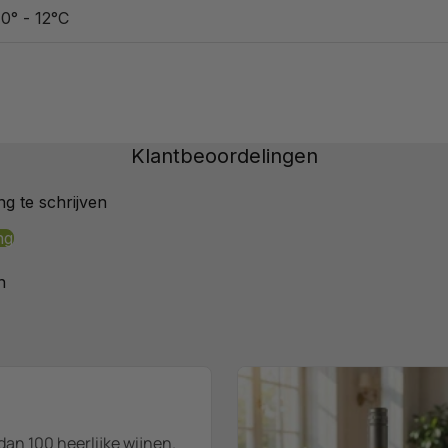
10° - 12°C
Klantbeoordelingen
g te schrijven
ng
n
dan 100 heerlijke wijnen.