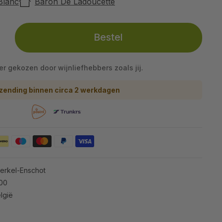
Blanc
Baron De Ladoucette
Bestel
eer gekozen door wijnliefhebbers zoals jij.
zending binnen circa 2 werkdagen
Berkel-Enschot
100
lgië