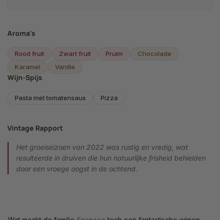
Aroma's
Rood fruit
Zwart fruit
Pruim
Chocolade
Karamel
Vanille
Wijn-Spijs
Pasta met tomatensaus
Pizza
Vintage Rapport
Het groeiseizoen van 2022 was rustig en vredig, wat
resulteerde in druiven die hun natuurlijke frisheid behielden
door een vroege oogst in de ochtend.
Wat maakt de familie
Farnese
toch een fantastische wijnen,