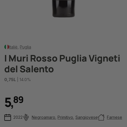
Italië
,
Puglia
I Muri Rosso Puglia Vigneti
del Salento
0,75L
| 14.0%
5
,
8
9
2022
Negroamaro
,
Primitivo
,
Sangiovese
Farnese