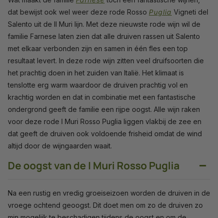
dat bewijst ook wel weer deze rode Rosso
Puglia
Vigneti del
Salento uit de Il Muri lijn. Met deze nieuwste rode wijn wil de
familie Farnese laten zien dat alle druiven rassen uit Salento
met elkaar verbonden zijn en samen in één fles een top
resultaat levert. In deze rode wijn zitten veel druifsoorten die
het prachtig doen in het zuiden van Italië. Het klimaat is
tenslotte erg warm waardoor de druiven prachtig vol en
krachtig worden en dat in combinatie met een fantastische
ondergrond geeft de familie een rijpe oogst. Alle wijn raken
voor deze rode I Muri Rosso Puglia liggen vlakbij de zee en
dat geeft de druiven ook voldoende frisheid omdat de wind
altijd door de wijngaarden waait.
−
De oogst van de I Muri Rosso Puglia
Na een rustig en vredig groeiseizoen worden de druiven in de
vroege ochtend geoogst. Dit doet men om zo de druiven zo
min mogelijk te beschadigen tijdens de oogst en om de