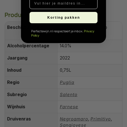
Productdetails
Korting pakken
Beschikbaarheid
Nog slechts 13 direct op
Perfectewijn.nl respecteert je inbox.
Privacy
voorraad!
Policy
Alcoholpercentage
14.0%
Jaargang
2022
Inhoud
0,75L
Regio
Puglia
Subregio
Salento
Wijnhuis
Farnese
Druivenras
Negroamaro
,
Primitivo
,
Sangiovese