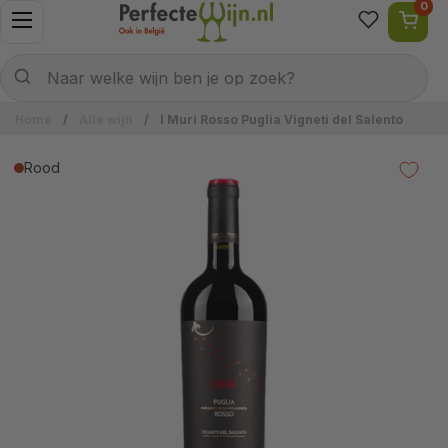
0
Ga naar content
Menu openen
Naar welke wijn ben je op zoek?
Verzenden
Naar welke wijn ben je op zoek?
Home
/
Alle wijn
/
I Muri Rosso Puglia Vigneti del Salento
Rood