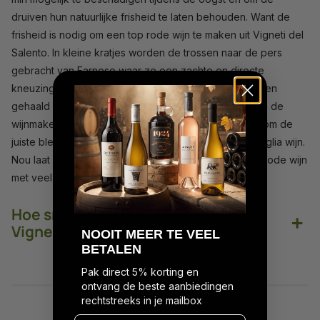
druiven hun natuurlijke frisheid te laten behouden. Want de
frisheid is nodig om een top rode wijn te maken uit Vigneti del
Salento. In kleine kratjes worden de trossen naar de pers
gebracht van Farnese waar ze een zachte en directe
kneuzing krijgen. Alle druif soorten worden apart binnen
gehaald en gevinifieerd waarna het vakmanschap van de
wijnmaker komt kijken. Hij gaat elk vat apart proeven om de
juiste blend te maken voor deze rode I Muri Rosso Puglia wijn.
Nou laat dat maar aan hem over, een zachte en volle rode wijn
met veel rood en zwart fruit is het resultaat.
Hoe smaakt de I Muri Rosso Puglia
+
Vigneti del Salento?
N
OOIT MEER TE VEEL
BETALEN
Pak direct 5% korting en
ontvang de beste aanbiedingen
rechtstreeks in je mailbox
Vul hier je maildres in...