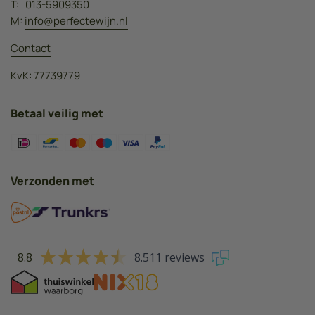
T:
013-5909350
M:
info@perfectewijn.nl
Contact
KvK: 77739779
Betaal veilig met
Verzonden met
8.8
8.511 reviews